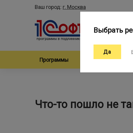
Ваш город:
г. Москва
Выбрать ре
Да
Программы
Произво
Что-то пошло не так