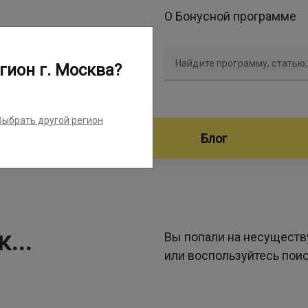
О Бонусной программе
Найдите программу, статью,
гион г. Москва?
Выбрать другой регион
дители программ
Блог
...
Вы попали на несуществ
или воспользуйтесь пои