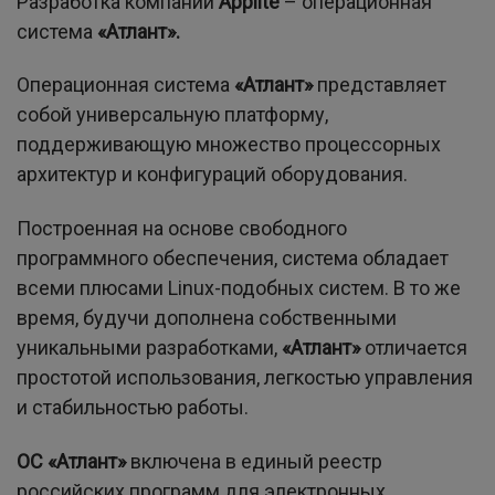
Разработка компании
A
pplite
– операционная
система
«Атлант».
Операционная система
«Атлант»
представляет
собой универсальную платформу,
поддерживающую множество процессорных
архитектур и конфигураций оборудования.
Построенная на основе свободного
программного обеспечения, система обладает
всеми плюсами Linux-подобных систем. В то же
время, будучи дополнена собственными
уникальными разработками,
«Атлант»
отличается
простотой использования, легкостью управления
и стабильностью работы.
ОС «Атлант»
включена в единый реестр
российских программ для электронных