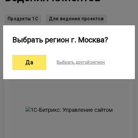
Продукты 1С
Для ведения проектов
Управление задачами и проектами
Выбрать регион г. Москва?
Планирование
Power BI
Анализ данных
Опросы, тесты, квизы
Да
Выбрать другой регион