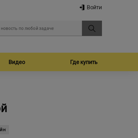
Войти
 новость по любой задаче
Видео
Где купить
ой
айн