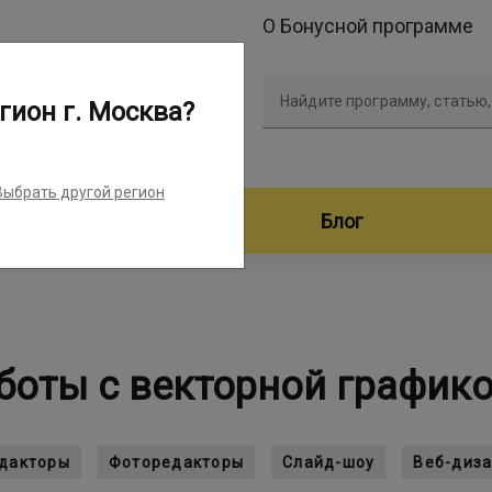
О Бонусной программе
Найдите программу, статью,
гион г. Москва?
Выбрать другой регион
дители программ
Блог
боты с векторной график
едакторы
Фоторедакторы
Слайд-шоу
Веб-диз