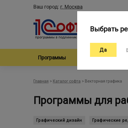
Ваш город:
г. Москва
Выбрать ре
Да
Программы
Произво
Главная
>
Каталог софта
>
Векторная графика
Программы для ра
Графический дизайн
Графические р