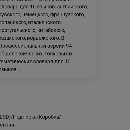
словарь для 10 языков: английского,
русского, немецкого, французского,
испанского, итальянского,
португальского, китайского,
казахского, норвежского. В
Профессиональной версии 94
общелексических, толковых и
тематических словаря для 10
языков...
(ESD)/Подписка/Коробка/
цензия