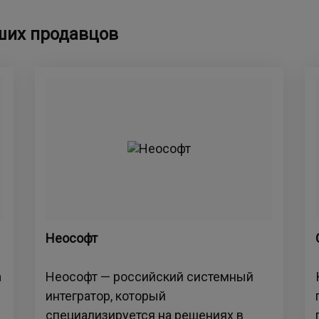
ших продавцов
Неософт
а
Неософт — российский системный
интегратор, который
специализируется на решениях в