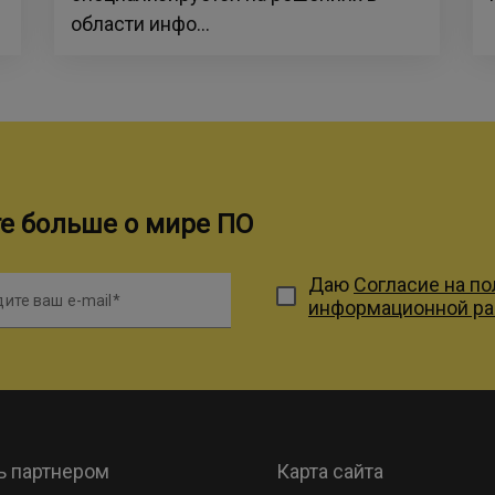
области инфо...
те больше о мире ПО
Даю
Согласие на п
ите ваш e-mail
информационной р
ь партнером
Карта сайта