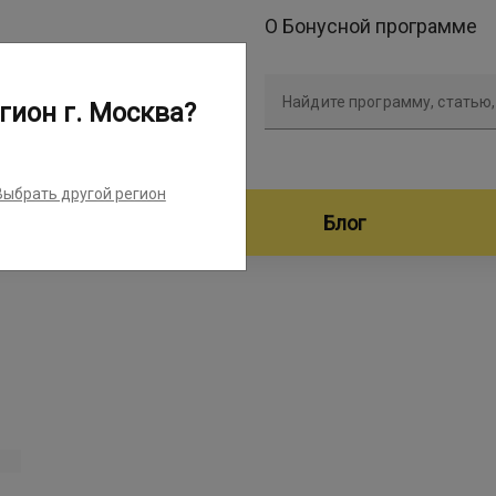
О Бонусной программе
Найдите программу, статью,
гион г. Москва?
Выбрать другой регион
дители программ
Блог