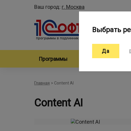
Ваш город:
г. Москва
Выбрать ре
Да
Программы
Произво
Главная
>
Content AI
Content AI