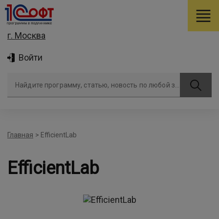
г. Москва
Войти
Найдите программу, статью, новость по любой задаче
Главная
>
EfficientLab
EfficientLab