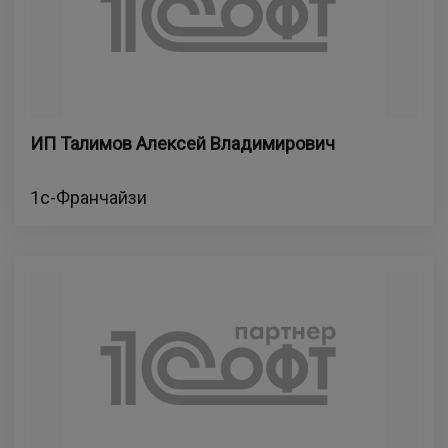
ИП Талимов Алексей Владимирович
1с-Франчайзи