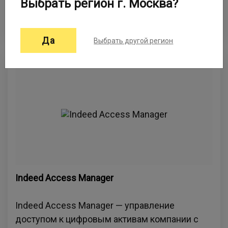
Выбрать регион г. Москва?
безопасного хранения и использования
корпоративных паролей.
Да
Выбрать другой регион
Indeed Access Manager
Indeed Access Manager — управление
доступом к цифровым активам компании с