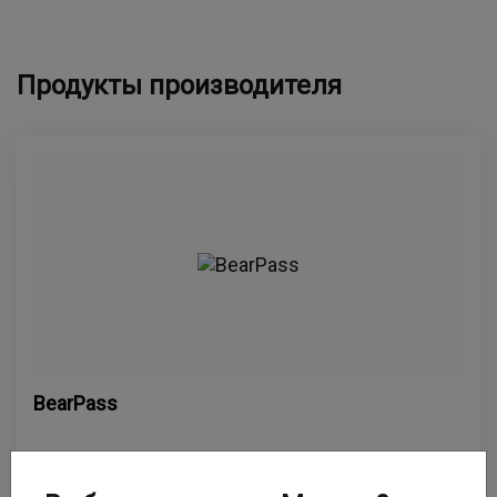
Продукты производителя
BearPass
BearPass — менеджер паролей для бизнеса,
который позщволяет снизить риски за счёт