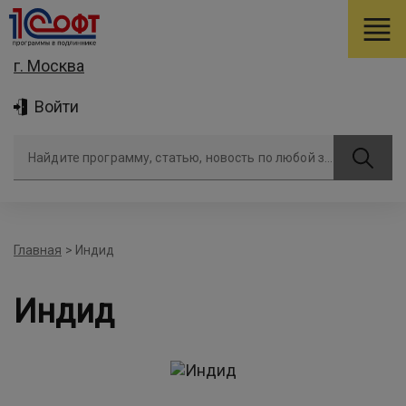
г. Москва
Войти
Найдите программу, статью, новость по любой задаче
Главная
>
Индид
Индид