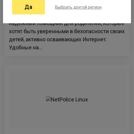
(родительский контроль). Устанавливается на
Да
Выбрать другой регион
ПК с ОС Microsoft Windows. NetPolice Child –
надёжный помощник для родителей, которые
хотят быть уверенными в безопасности своих
детей, активно осваивающих Интернет.
Удобные на...