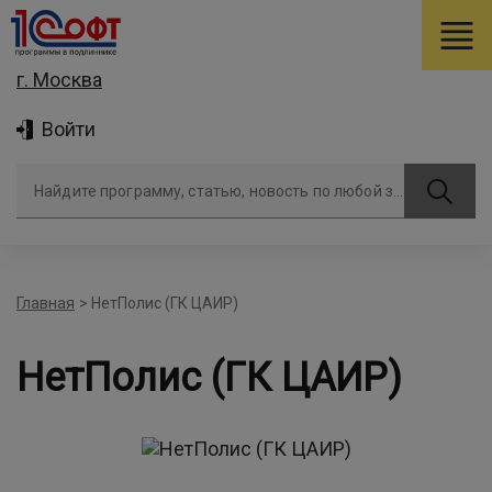
г. Москва
Войти
Найдите программу, статью, новость по любой задаче
Главная
>
НетПолис (ГК ЦАИР)
НетПолис (ГК ЦАИР)