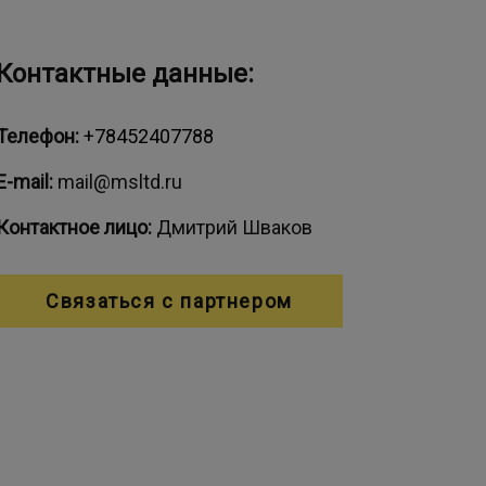
Контактные данные:
Телефон:
+78452407788
E-mail:
mail@msltd.ru
Контактное лицо:
Дмитрий Шваков
Связаться с партнером