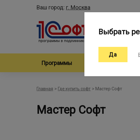
Ваш город:
г. Москва
Выбрать ре
Да
Программы
Произво
Главная
>
Где купить софт
>
Мастер Софт
Мастер Софт