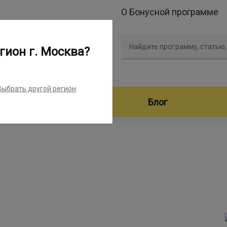
О Бонусной программе
Найдите программу, статью,
гион г. Москва?
Выбрать другой регион
дители программ
Блог