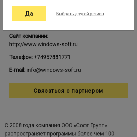
Да
Выбрать другой регион
Контактные данные:
Сайт компании:
http://www.windows-soft.ru
Телефон:
+74957881771
E-mail:
info@windows-soft.ru
Связаться с партнером
С 2008 года компания ООО «Софт Групп»
распространяет программы более чем 100