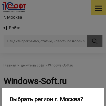
г. Москва
Войти
Найдите программу, статью, новость по любой задаче
Главная
>
Где купить софт
>
Windows-Soft.ru
Windows-Soft.ru
Выбрать регион г. Москва?