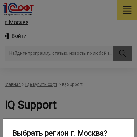
г. Москва
Войти
Найдите программу, статью, новость по любой задаче
Главная
>
Где купить софт
>
IQ Support
IQ Support
Выбрать регион г. Москва?