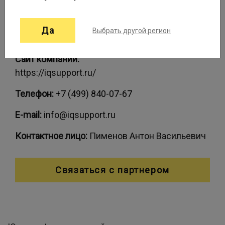
Контактные данные:
Да
Выбрать другой регион
Сайт компании:
https://iqsupport.ru/
Телефон:
+7 (499) 840-07-67
E-mail:
info@iqsupport.ru
Контактное лицо:
Пименов Антон Васильевич
Связаться с партнером