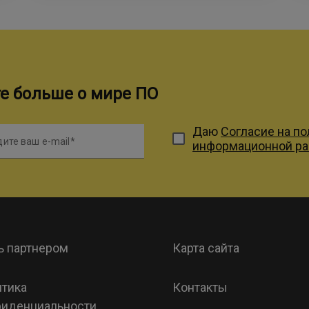
те больше о мире ПО
Даю
Согласие на п
ите ваш e-mail
информационной р
ь партнером
Карта сайта
тика
Контакты
иденциальности