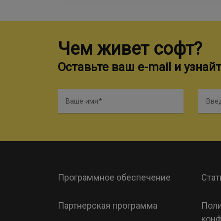
Чем живет софт?
Оставьте ваш e-mail и узнай
Ваше имя
Введ
Программное обеспечение
Стат
Партнерская программа
Поли
конф