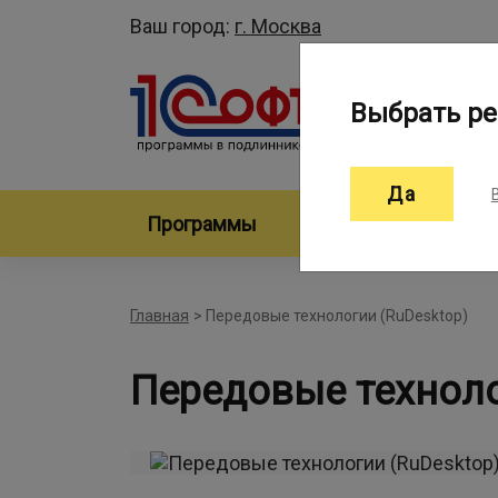
Ваш город:
г. Москва
Выбрать ре
Да
Программы
Произво
Главная
>
Передовые технологии (RuDesktop)
Передовые техноло