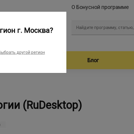
О Бонусной программе
Найдите программу, статью,
гион г. Москва?
Выбрать другой регион
дители программ
Блог
гии (RuDesktop)