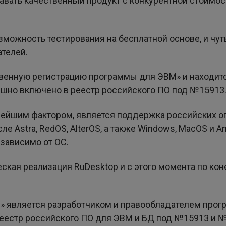
давать качественный продукт с конкурентной стоим
зможность тестирования на бесплатной основе, и чуть
ателей.
венную регистрацию программы для ЭВМ» и находится
шно включено в реестр российского ПО под №15913
ейшим фактором, является поддержка российских о
ле Astra, RedOS, AlterOS, а также Windows, MacOS и 
 зависимо от ОС.
кая реализация RuDesktop и с этого момента по коне
 является разработчиком и правообладателем прог
реестр российского ПО для ЭВМ и БД под №15913 и 