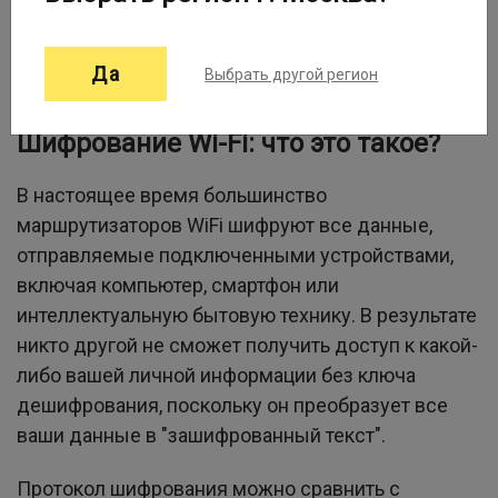
настройки безопасности для вашей сети Wi-Fi, вы
должны понимать различия между WEP, WPA,
Да
Выбрать другой регион
WPA2 и WPA3.
Шифрование Wi-Fi: что это такое?
В настоящее время большинство
маршрутизаторов WiFi шифруют все данные,
отправляемые подключенными устройствами,
включая компьютер, смартфон или
интеллектуальную бытовую технику. В результате
никто другой не сможет получить доступ к какой-
либо вашей личной информации без ключа
дешифрования, поскольку он преобразует все
ваши данные в "зашифрованный текст".
Протокол шифрования можно сравнить с