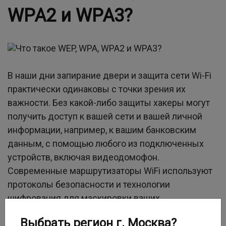
WPA2 и WPA3?
В наши дни запирание двери и защита сети Wi-Fi
практически одинаковы с точки зрения их
важности. Без какой-либо защиты хакеры могут
получить доступ к вашей сети и вашей личной
информации, например, к вашим банковским
данным, с помощью любого из подключенных
устройств, включая видеодомофон.
Современные маршрутизаторы WiFi используют
протоколы безопасности и технологии
шифрования для маскировки ваших
конфиденциальных данных, чтобы вы могли
Выбрать регион г. Москва?
защитить себя. Чтобы выбрать правильные