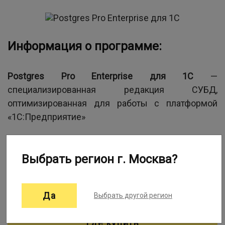
Информация о программе:
Postgres Pro Enterprise для 1С
—
специализированная редакция СУБД,
оптимизированная для работы с платформой
«1С:Предприятие»
Разработчик:
Postgres Professional
Выбрать регион г. Москва?
Вид поставки:
Электронная именная лицензия
Язык(-и):
Английский/Русский
Проект:
1Софт
Да
Выбрать другой регион
Где купить