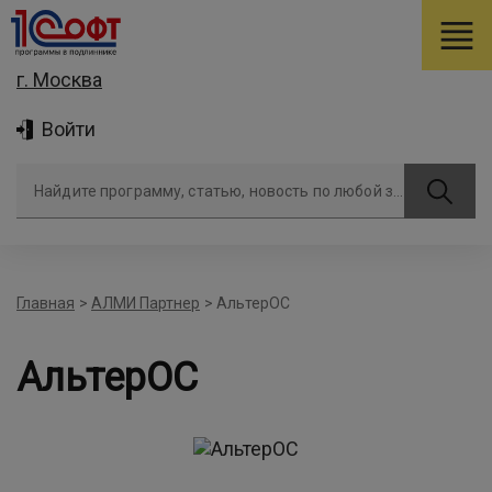
г. Москва
Войти
Найдите программу, статью, новость по любой задаче
Главная
>
АЛМИ Партнер
>
АльтерОС
АльтерОС