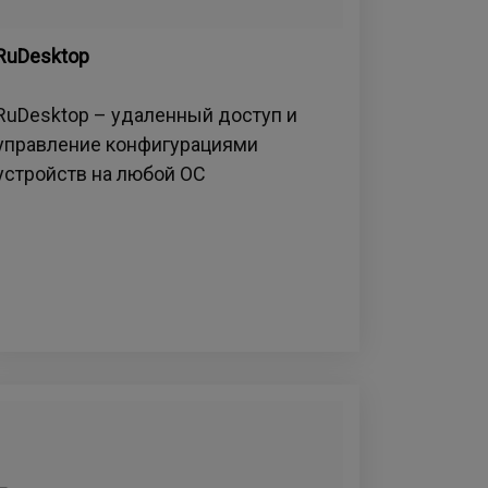
RuDesktop
RuDesktop – удаленный доступ и
управление конфигурациями
устройств на любой ОС