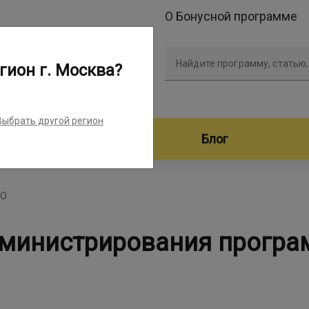
О Бонусной программе
Найдите программу, статью,
гион г. Москва?
Выбрать другой регион
дители программ
Блог
ПО
министрирования програ