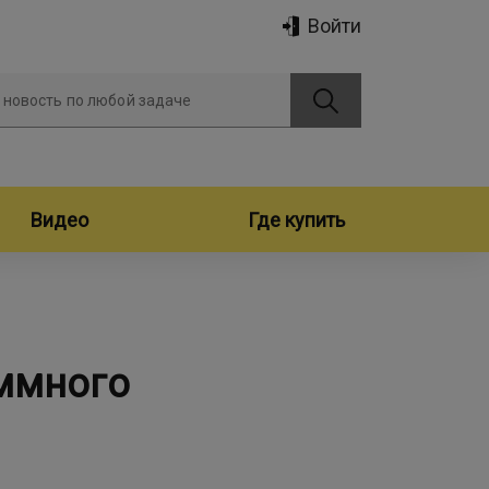
Войти
 новость по любой задаче
Видео
Где купить
ммного