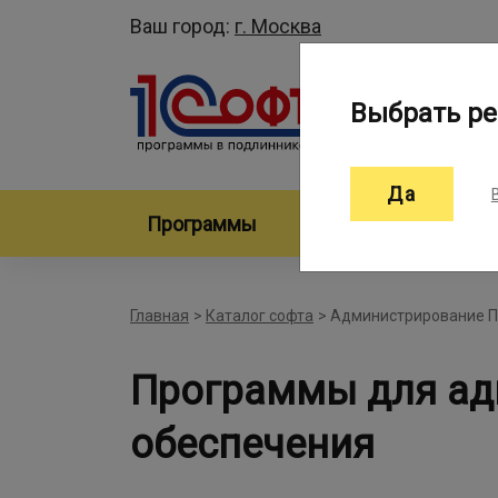
Ваш город:
г. Москва
Выбрать ре
Да
Программы
Произво
Главная
>
Каталог софта
>
Администрирование 
Программы для ад
обеспечения