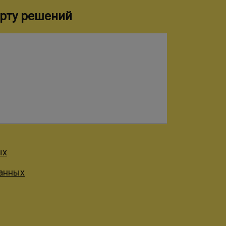
рту решений
ых
данных