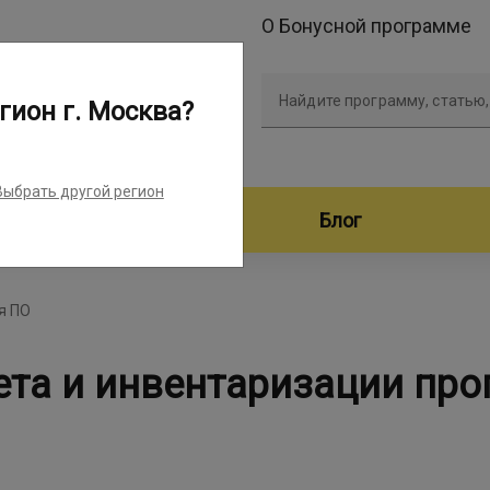
О Бонусной программе
Найдите программу, статью,
гион г. Москва?
Выбрать другой регион
дители программ
Блог
я ПО
ета и инвентаризации пр