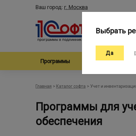
Ваш город:
г. Москва
Выбрать ре
Да
Программы
Произво
Главная
>
Каталог софта
>
Учет и инвентаризаци
Программы для уч
обеспечения