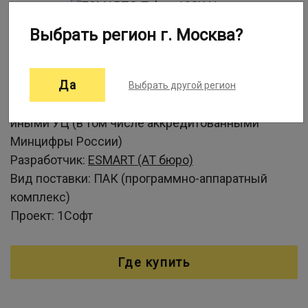
Выбрать регион г. Москва?
Информация о программе:
Да
Ключевой носитель информации для хранения
Выбрать другой регион
КЭП, выданных УЦ ФНС России, УЦ ФК России и
иными УЦ (в том числе аккредитованными
Минцифры России)
Разработчик:
ESMART (АТ бюро)
Вид поставки:
ПАК (программно-аппаратный
комплекс)
Проект:
1Софт
Где купить