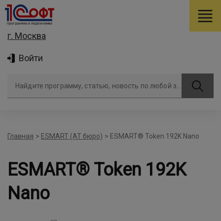
г. Москва
Войти
Найдите программу, статью, новость по любой задаче
Главная
>
ESMART (АТ бюро)
>
ESMART® Token 192K Nano
ESMART® Token 192K
Nano