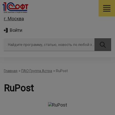
г. Москва
Войти
Найдите программу, статью, новость по любой задаче
Главная
>
ПАО Группа Астра
>
RuPost
RuPost