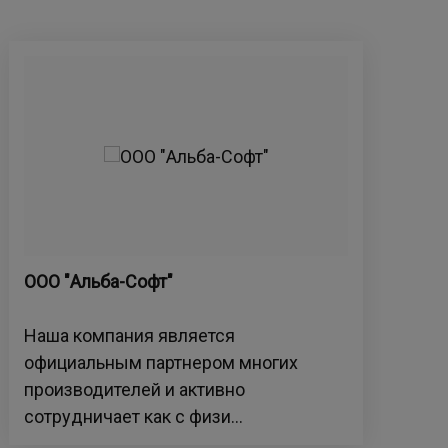
ООО "Альба-Софт"
IQ 
Наша компания является
IQs
официальным партнером многих
пол
производителей и активно
Рос
сотрудничает как с физи...