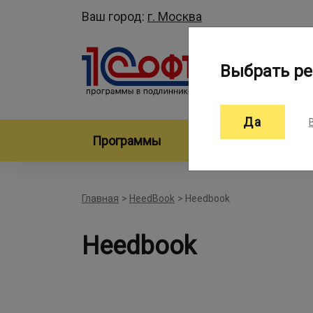
Ваш город:
г. Москва
Выбрать ре
Да
Программы
Произво
Главная
>
HeedBook
>
Heedbook
Heedbook