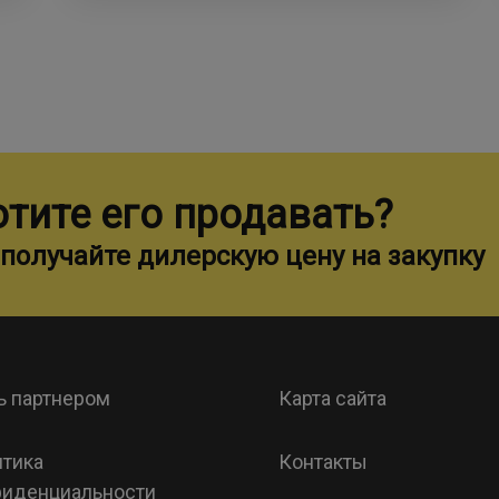
отите его продавать?
получайте дилерскую цену на закупку
ь партнером
Карта сайта
тика
Контакты
иденциальности