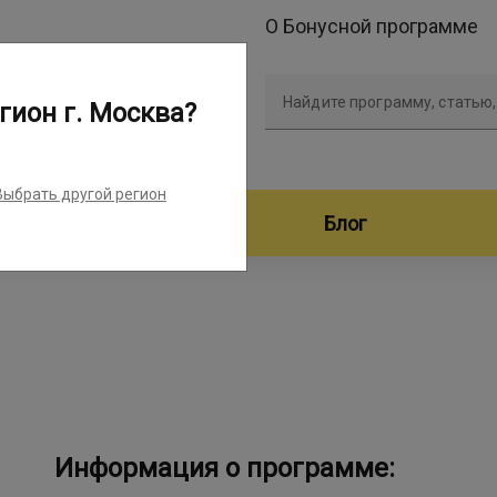
О Бонусной программе
Найдите программу, статью,
гион г. Москва?
Выбрать другой регион
дители программ
Блог
Информация о программе: