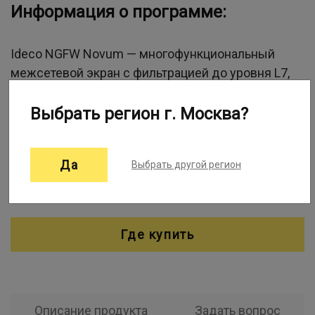
Информация о программе:
Ideco NGFW Novum — многофункциональный
межсетевой экран с фильтрацией до уровня L7,
поддержкой VPN, ZTNA и кластеризации.
Обеспечивает защиту и контроль трафика в
Выбрать регион г. Москва?
компаниях уровня enterprise.
Да
Выбрать другой регион
Разработчик:
Ideco
Проект:
1Софт
Где купить
Описание продукта
Задать вопрос