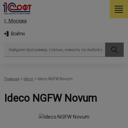
г. Москва
Войти
Найдите программу, статью, новость по любой задаче
Главная
>
Ideco
>
Ideco NGFW Novum
Ideco NGFW Novum