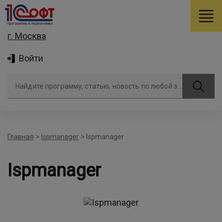
г. Москва
Войти
Найдите программу, статью, новость по любой задаче
Главная
>
Ispmanager
>
Ispmanager
Ispmanager