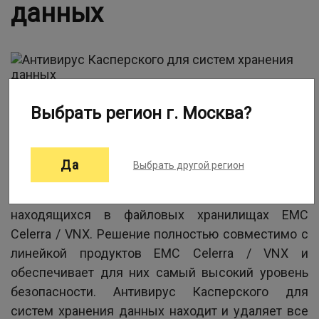
данных
Выбрать регион г. Москва?
Информация о программе:
Антивирус Касперского для систем хранения
Да
Выбрать другой регион
данных
— это решение для защиты от
вредоносных программ файлов и архивов,
находящихся в файловых хранилищах EMC
Celerra / VNX. Решение полностью совместимо с
линейкой продуктов EMC Celerra / VNX и
обеспечивает для них самый высокий уровень
безопасности. Антивирус Касперского для
систем хранения данных находит и удаляет все