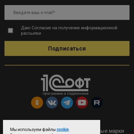
Введите ваш e-mail
Даю
Согласие на получение информационной
рассылки
Подписаться
Copyright © ООО «Софтехно»
Мы используем файлы
cookie
.
2026 Все права защищены. Все торговые марки