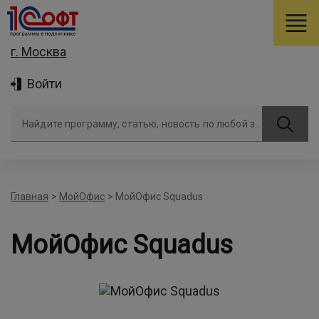
г. Москва
Войти
Найдите программу, статью, новость по любой задаче
Главная
>
МойОфис
>
МойОфис Squadus
МойОфис Squadus