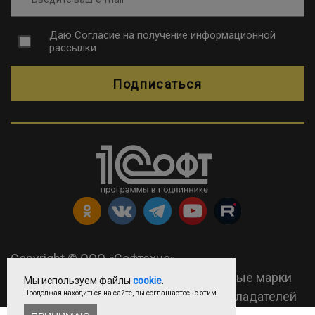
Даю
Согласие на получение информационной
рассылки
Подписаться
Copyright © ООО «Софтехно»
2026 Все права защищены. Все торговые марки
Мы используем файлы
cookie
.
являются собственностью их правообладателей
Продолжая находиться на сайте, вы соглашаетесь с этим.