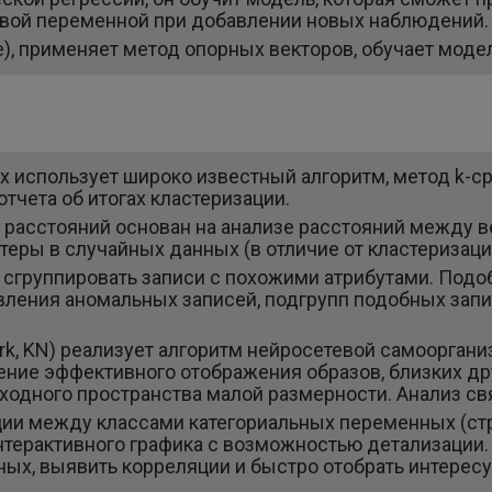
левой переменной при добавлении новых наблюдений
ne), применяет метод опорных векторов, обучает мод
х использует широко известный алгоритм, метод k-ср
тчета об итогах кластеризации.
 расстояний основан на анализе расстояний между ве
стеры в случайных данных (в отличие от кластеризаци
сгруппировать записи с похожими атрибутами. Подоб
ления аномальных записей, подгрупп подобных запи
ork, KN) реализует алгоритм нейросетевой самоорга
ение эффективного отображения образов, близких дру
одного пространства малой размерности. Анализ св
ции между классами категориальных переменных (с
нтерактивного графика с возможностью детализации.
ных, выявить корреляции и быстро отобрать интерес