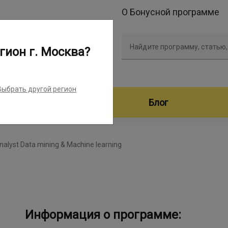
О Бонусной программе
Найдите программу, статью,
гион г. Москва?
Выбрать другой регион
дители программ
Блог
nalyst Data mining & Machine learning
Информация о программе: