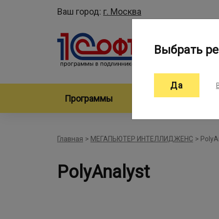
Ваш город:
г. Москва
Выбрать ре
Да
Программы
Произво
Главная
>
МЕГАПЬЮТЕР ИНТЕЛЛИДЖЕНС
>
PolyA
PolyAnalyst