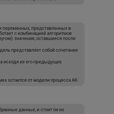
х переменных, представленных в
ботает с комбинацией алгоритмов
угом): значения, оставшиеся после
одель представляет собой сочетание
са исходя из его предыдущих
мех остается от модели процесса AR.
бранные данные, и стоит ли их