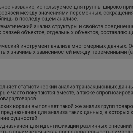
льное название, используемое для группы широко пр
освязей между значениями переменных, сокращения
аблицы в последующем анализе.
атематический анализ структуры и свойств соедине
связей объектов, отдельных объектов, составляющи
ический инструмент анализа многомерных данных. О
ытых значимых зависимостей между переменными (а
олняет статистический анализ транзакционных данны
рые часто покупаются вместе, а также спрогнозирова
товара/товаров.
ких корзин выполняет такой же анализ групп товаров
он предназначен для анализа таких данных, в которых
ение сущностей:
едназначен для идентификации различных описаний о
стью понимается некая последовательность символо