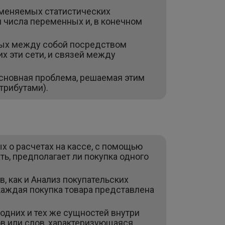
именяемых статистических
 числа переменных и, в конечном
нных между собой посредством
х эти сети, и связей между
сновная проблема, решаемая этим
трибутами).
х о расчетах на кассе, с помощью
ть, предполагает ли покупка одного
, как и Анализ покупательских
 каждая покупка товара представлена
дних и тех же сущностей внутри
в или слов, характеризующаяся