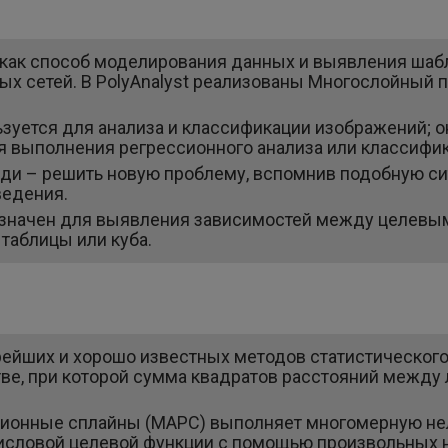
как способ моделирования данных и выявления шаб
х сетей. В PolyAnalyst реализованы Многослойный п
зуется для анализа и классификации изображений; о
я выполнения регрессионного анализа или классифи
ди – решить новую проблему, вспомнив подобную си
ведения.
азначен для выявления зависимостей между целев
таблицы или куба.
рейших и хорошо известных методов статистического
тве, при которой сумма квадратов расстояний между 
ионные сплайны (МАРС) выполняет многомерную не
числовой целевой функции с помощью произвольных