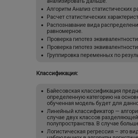
анализировать дальше.
Алгоритм Анализ статистических 
Расчет статистических характерис
Распознавание вида распределения
равномерное.
Проверка гипотез эквивалентности
Проверка гипотез эквивалентност
Группировка переменных по резуль
Классификация:
Байесовская классификация предна
определенную категорию на основе
обученная модель будет для данно
Линейный классификатор — алгори
случае двух классов разделяющей 
полупространства. В случае больш
Логистическая регрессия – это ви
наблюдениях в алгоритм логистиче