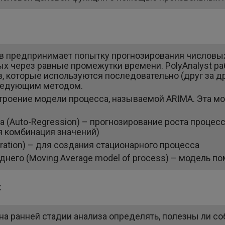
в предпринимает попытку прогнозирования числовы
 через равные промежутки времени. PolyAnalyst ра
 которые используются последовательно (друг за др
следующим методом.
троение модели процесса, называемой ARIMA. Эта м
 (Auto-Regression) – прогнозирование роста процес
я комбинация значений)
ration) – для создания стационарного процесса
него (Moving Average model of process) – модель по
:
на ранней стадии анализа определять, полезны ли со