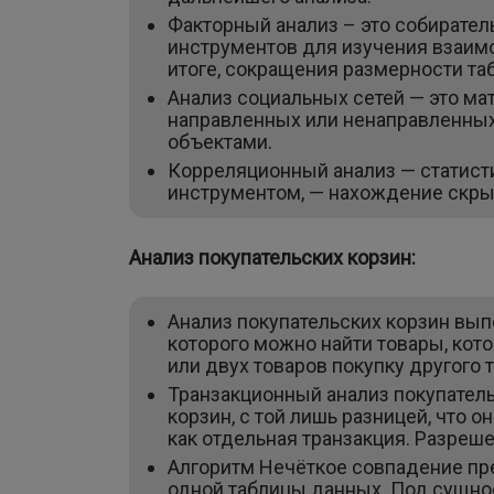
Факторный анализ – это собирате
инструментов для изучения взаим
итоге, сокращения размерности т
Анализ социальных сетей — это м
направленных или ненаправленных 
объектами.
Корреляционный анализ — статист
инструментом, — нахождение скр
Анализ покупательских корзин:
Анализ покупательских корзин вып
которого можно найти товары, кото
или двух товаров покупку другого 
Транзакционный анализ покупательс
корзин, с той лишь разницей, что 
как отдельная транзакция. Разреш
Алгоритм Нечёткое совпадение пр
одной таблицы данных. Под сущно