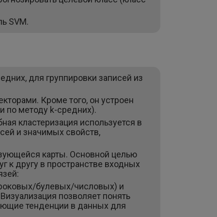
.
ель SVM.
едних, для группировки записей из
кторами. Кроме того, он устроен
и по методу k-средних).
ная кластеризация используется в
сей и значимых свойств,
низующейся карты. Основной целью
г к другу в пространстве входных
язей:
троковых/булевых/числовых) и
 Визуализация позволяет понять
ующие тенденции в данных для