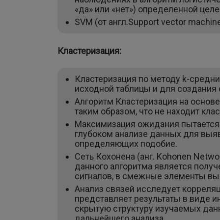
«да» или «нет») определенной це
SVM (от англ.Support vector machi
Кластеризация:
Кластеризация по методу k-средни
исходной таблицы и для создания о
Алгоритм Кластеризация на основе
таким образом, что не находит кла
Максимизация ожидания пытается 
глубоком анализе данных для выяв
определяющих подобие.
Сеть Кохонена (анг. Kohonen Netw
данного алгоритма является получ
сигналов, в смежные элементы вых
Анализ связей исследует корреля
представляет результаты в виде и
скрытую структуру изучаемых дан
дальнейшего анализа.