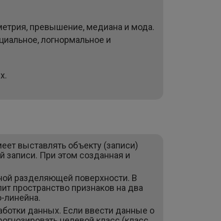
метрия, превышение, медиана и мода.
циальное, логнормальное и
х.
еет выставлять объекту (записи)
й записи. При этом созданная и
ной разделяющей поверхности. В
ит пространство признаков на два
-линейна.
аботки данных. Если ввести данные о
рогнозировать целевой класс (класс