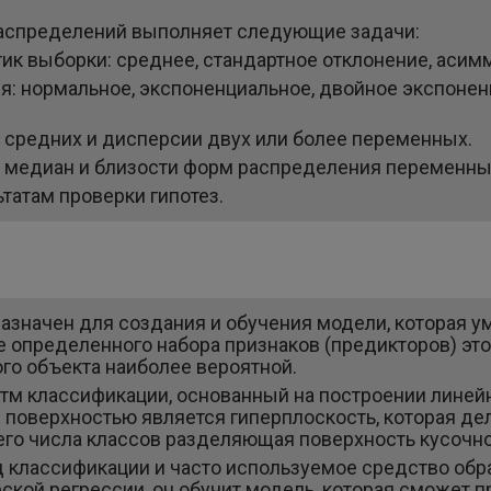
распределений выполняет следующие задачи:
тик выборки: среднее, стандартное отклонение, асим
: нормальное, экспоненциальное, двойное экспонен
 средних и дисперсии двух или более переменных.
и медиан и близости форм распределения переменны
татам проверки гипотез.
значен для создания и обучения модели, которая ум
 определенного набора признаков (предикторов) это
го объекта наиболее вероятной.
тм классификации, основанный на построении линей
поверхностью является гиперплоскость, которая дел
его числа классов разделяющая поверхность кусочно
д классификации и часто используемое средство обр
ской регрессии, он обучит модель, которая сможет п