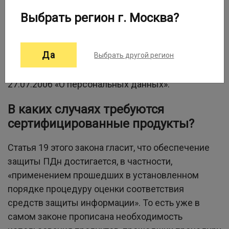
защищающих персональные данные (ПДн) и
Выбрать регион г. Москва?
обеспечивающих функционирование критически
важных систем.
Да
Выбрать другой регион
Кратко опишем их требования, и начнем с
требований Федерального закона № 152-ФЗ от
27.07.2006 «О персональных данных».
В каких случаях требуются
сертифицированные продукты?
Статья 19 этого закона гласит, что обеспечение
защиты ПДн достигается, в частности,
«применением прошедших в установленном
порядке процедуру оценки соответствия
средств защиты информации». То есть уже в
самом законе прописана необходимость