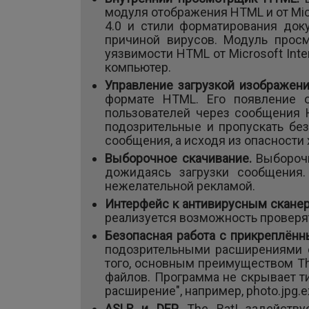
модуля отображения HTML и от Micr
4.0 и стили форматирования док
причиной вирусов. Модуль просм
уязвимости HTML от Microsoft Inter
компьютер.
Управление загрузкой изображен
формате HTML. Его появление 
пользователей через сообщения 
подозрительные и пропускать бе
сообщения, а исходя из опасности
Выборочное скачивание.
Выборочн
дожидаясь загрузки сообщения
нежелательной рекламой.
Интерфейс к антивирусным скане
реализуется возможность проверя
Безопасная работа с прикреплён
подозрительными расширениями о
того, основным преимуществом Th
файлов. Программа не скрывает т
расширение", например, photo.jpg
ASLR и DEP.
The Bat! задейств