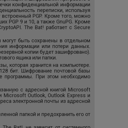
течки конфиденциальной информации
денциальность переписки, используя
 встроенный PGP. Кроме того, можно
их PGP 9 и 10, а также GnuPG. Кроме
yptoAPI. The Bat! работает с Secure
и могут быть сохранены в отдельном
ния информации или потери данных.
езервной копии будет зашифровано).
тового ящика или папки.
азы, которая хранится на компьютере.
128 бит. Шифрование почтовой базы
ке программы. При этом необходимо
язанную с адресной книгой Microsoft
icrosoft Outlook, Outlook Express и
дреса электронной почты из адресной
ленной папкой и предохранить его от
The Bat!, не зависит от системного