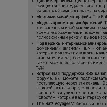
Диспетчер писем.
Диспетчер позв
осуществления удаленного контр
оставить объемные письма на серве
Многоязыковой интерфейс.
The Ba
Модуль просмотра изображений.
T
к вложенным изображениям гораз
всеми изображениями, вложенным
полноэкранный режим, вывод изоб
Поддержка интернационализиро
доменными именами. IDN - от ан
которые содержат символы нацио
относятся имена, составленные из
также можно использовать имена 
т.д.).
Встроенная поддержка RSS канал
форуме. Вы можете подписыватьс
поступающую через эти каналы. Вс
в одной ленте и представлены в 
новостей вы увидите не только на
новостям, которые вас интересуют
The Bat! Voyager.
Мобильный почто