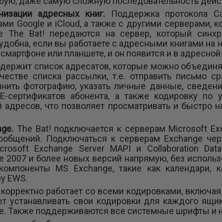
бую, даже самую сложную последовательность дейс
низации адресных книг.
Поддержка протокола Ca
тами Google и iCloud, а также с другими серверами,
е The Bat! передаются на сервер, который синхр
 удобна, если вы работаете с адресными книгами на 
смартфоне или планшете, и он появится и в адресной 
одержит список адресатов, которые можно объединя
честве списка рассылки, т.е. отправить письмо с
нить фотографию, указать личные данные, сведени
E-сертификатов абонента, а также кодировку по у
 адресов, что позволяет просматривать и быстро 
nge.
The Bat! подключается к серверам Microsoft E
ообщений. Подключаться к серверам Exchange чер
crosoft Exchange Server MAPI и Collaboration Da
e 2007 и более новых версий напрямую, без исполь
 компоненты MS Exchange, такие как календари, к
лу EWS.
! корректно работает со всеми кодировками, включая
ет устанавливать свои кодировки для каждого ящи
e. Также поддерживаются все системные шрифты и 