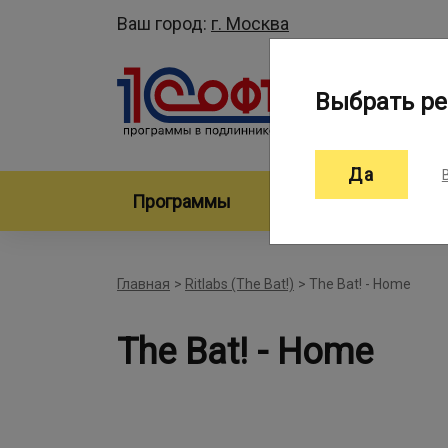
Ваш город:
г. Москва
Выбрать ре
Да
Программы
Произво
Главная
>
Ritlabs (The Bat!)
>
The Bat! - Home
The Bat! - Home