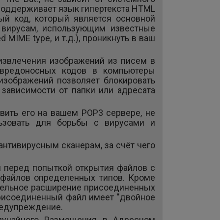
! поддерживает язык гипертекста HTML
ый код, который является основной
т вирусам, использующим известные
 MIME type, и т.д.), проникнуть в ваш
извлечения изображений из писем в
 вредоносных кодов в компьютеры
изображений позволяет блокировать
 зависимости от папки или адресата
вить его на вашем POP3 сервере, не
ьзовать для борьбы с вирусами и
антивирусным сканерам, за счёт чего
я перед попыткой открытия файлов с
 файлов определенных типов. Кроме
ительное расширение присоединенных
присоединенный файл имеет "двойное
предупреждение.
Случайного Размещения в Адресном