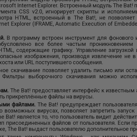
osoft Internet Explorer. Встроенный модуль The Bat
умента CSS v2.0, игнорирует скрипты и исполняем
отра HTML, встроенный в The Bat!, не позволяе
net Explorer (IFRAME, Automatic Execution of Embedded
ий.
В программу встроен инструмент для фонового 
обусловлено все более частым проникновением
HTML, содержащие графику. Управление загрузкой 
зопасные изображения, производя извлечение не в
 хоста или URL поступившего сообщения.
ое скачивание позволяет удалить письмо или оста
. Фильтры выборочного скачивания можно испол
рам.
The Bat! предоставляет интерфейс к известным 
ть прикреплённые файлы на вирусы.
ными файлами.
The Bat! предупреждает пользовател
 возможных вирусах, позволяет запретить запуск
e Bat! является то, что пользователь видит действ
ип присоединенных файлов от пользователя. Если 
.exe, The Bat! выдаст пользователю дополнительное 
ует такие компоненты Windows , как механизм 