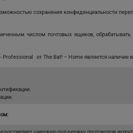
возможностью сохранения конфиденциальности пере
раниченным числом почтовых ящиков, обрабатывать 
 Professional от The Bat! – Home является наличие в 
нтификации.
ации.
лом:
предоставляет широкую поддержку протоколов аутен