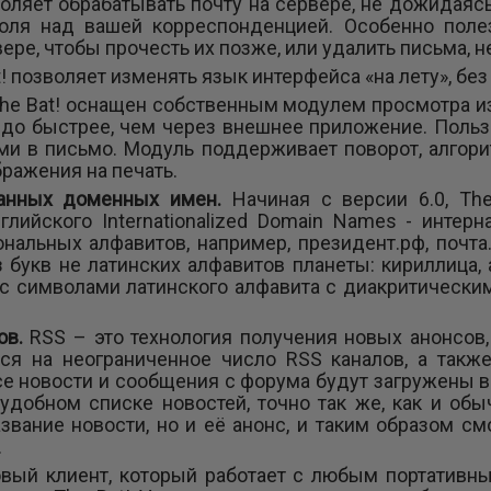
оляет обрабатывать почту на сервере, не дожидаясь
оля над вашей корреспонденцией. Особенно поле
ре, чтобы прочесть их позже, или удалить письма, не
t! позволяет изменять язык интерфейса «на лету», бе
he Bat! оснащен собственным модулем просмотра из
до быстрее, чем через внешнее приложение. Польз
и в письмо. Модуль поддерживает поворот, алгори
ражения на печать.
ванных доменных имен.
Начиная с версии 6.0, Th
глийского Internationalized Domain Names - инте
нальных алфавитов, например, президент.рф, почт
 букв не латинских алфавитов планеты: кириллица, а
с символами латинского алфавита с диакритическим
ов.
RSS – это технология получения новых анонсов,
я на неограниченное число RSS каналов, а также
е новости и сообщения с форума будут загружены в
удобном списке новостей, точно так же, как и об
звание новости, но и её анонс, и таким образом с
.
вый клиент, который работает с любым портативны