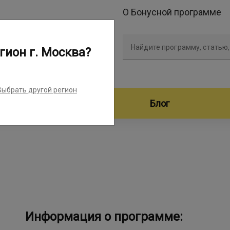
О Бонусной программе
Найдите программу, статью,
гион г. Москва?
Выбрать другой регион
дители программ
Блог
Информация о программе: