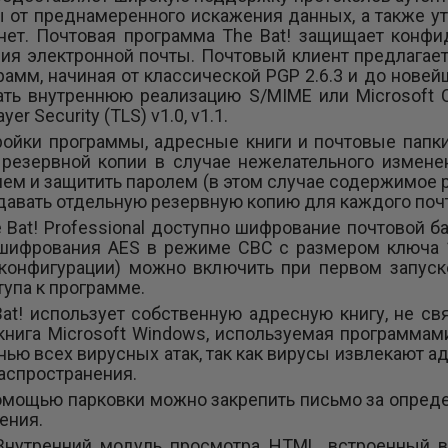
 от преднамеренного искажения данных, а также у
нет. Почтовая программа The Bat! защищает конфи
я электронной почты. Почтовый клиент предлагает
амм, начиная от классической PGP 2.6.3 и до новейш
ать внутреннюю реализацию S/MIME или Microsoft Cr
yer Security (TLS) v1.0, v1.1.
ройки программы, адресные книги и почтовые папк
 резервной копии в случае нежелательного измене
ем и защитить паролем (в этом случае содержимое р
оздавать отдельную резервную копию для каждого поч
 Bat! Professional доступно шифрование почтовой б
 шифрования AES в режиме CBC с размером ключа 
 конфигурации) можно включить при первом запус
тупа к программе.
Bat! использует собственную адресную книгу, не св
нига Microsoft Windows, используемая программами M
ью всех вирусных атак, так как вирусы извлекают а
распространения.
омощью парковки можно закрепить письмо за опреде
ения.
Внутренний модуль просмотра HTML, встроенный в 