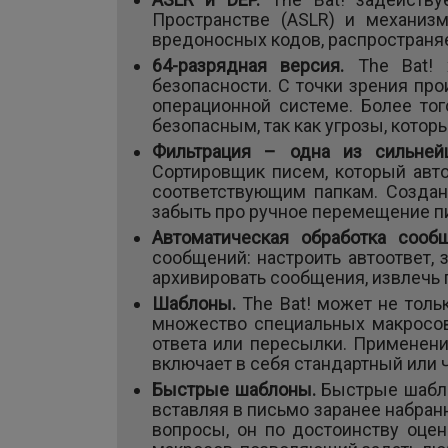
Пространстве (ASLR) и механиз
вредоносных кодов, распространя
64-разрядная версия.
The Bat!
безопасности. С точки зрения про
операционной системе. Более то
безопасным, так как угрозы, кото
Фильтрация – одна из сильне
Сортировщик писем, который авт
соответствующим папкам. Создан
забыть про ручное перемещение пи
Автоматическая обработка соо
сообщений: настроить автоответ, 
архивировать сообщения, извлечь
Шаблоны.
The Bat! может не толь
множество специальных макросов
ответа или пересылки. Применени
включает в себя стандартный или 
Быстрые шаблоны.
Быстрые шабло
вставляя в письмо заранее набран
вопросы, он по достоинству оце