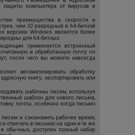
я защиты компьютера от вирусов и
истем преимущества в скорости и
стрее, чем 32-разрядный в 64-битной
ных версиях Windows является более
езвредны для 64-битных.
онденции применяется встроенный
очитанную и обработанную почту по
ут, после чего вы можете навсегда
оляет автоматизировать обработку
 адресную книгу, экспортировать или
создавать шаблоны писем, используя
ственный шаблон для нового письма,
товку почты, особенно когда письмо
писем и сэкономить рабочее время,
я отвечать в письмах на одни и те же
и в обычных, доступен полный набор