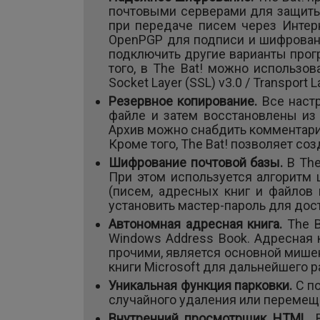
почтовыми серверами для защиты
при передаче писем через Интер
OpenPGP для подписи и шифровани
подключить другие варианты прогр
того, в The Bat! можно использов
Socket Layer (SSL) v3.0 / Transport La
Резервное копирование.
Все наст
файле и затем восстановлены из
Архив можно снабдить комментари
Кроме того, The Bat! позволяет с
Шифрование почтовой базы.
В The
При этом используется алгоритм
(писем, адресных книг и файлов
установить мастер-пароль для дос
Автономная адресная книга.
The 
Windows Address Book. Адресная к
прочими, является основной мишен
книги Microsoft для дальнейшего 
Уникальная функция парковки.
С п
случайного удаления или перемещ
Внутренний просмотрщик HTML.