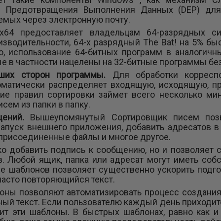
м Предотвращения Выполнения Данных (DEP) дл
емых через электронную почту.
 x64 предоставляет владельцам 64-разрядных с
изводительности, 64-х разрядный The Bat! на 5% бы
го, использование 64-битных программ в аналогич
рые в частности нацелены на 32-битные программы б
йших сторон программы.
Для обработки корресп
оматически распределяет входящую, исходящую, пр
ие правил сортировки займет всего несколько мин
сем из папки в папку.
бщений.
Вышеупомянутый Сортировщик писем позв
запуск внешнего приложения, добавить адресатов в
 присоединенные файлы и многое другое.
ко добавить подпись к сообщению, но и позволяет 
. Любой ящик, папка или адресат могут иметь соб
е шаблонов позволяет существенно ускорить подго
часто повторяющийся текст.
ны позволяют автоматизировать процесс создания 
ный текст. Если пользователю каждый день приходитс
нит эти шаблоны. В быстрых шаблонах, равно как 