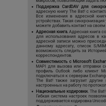
макросов, позволяющий задать лю
Поддержка CardDAV для синхро
адресную книгу The Bat! с контак
Все изменения в адресной книг
устройствах. Такая синхронизация
можете добавить контакт на своём 
Адресная книга.
Адресная книга с
для использования адресов в ка
адресной записи можно присоеди
данному адресату, список S/MIM
возможность следить за Историей
корреспондентов.
Совместимость с Microsoft Excha
MAPI для вызова или отправки с
профиль Outlook либо клиент Mi
подключаться к серверам Exchang
The Bat! также загрузит другие
настроенных на работу по протоко
Национальные кодировки.
The Bat
Гибкая система настроек позволя
поддерживается кодировка Unicod