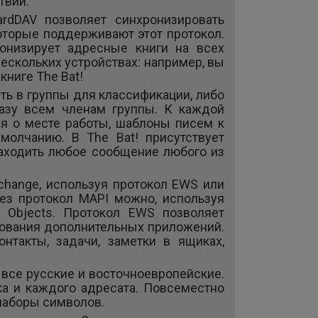
твий.
rdDAV позволяет синхронизировать
 которые поддерживают этот протокол.
онизирует адресные книги на всех
нескольких устройствах: например, вы
книге The Bat!
ть в группы для классификации, либо
разу всем членам группы. К каждой
я о месте работы, шаблоны писем к
молчанию. В The Bat! присутствует
находить любое сообщение любого из
xchange, используя протокол EWS или
ез протокол MAPI можно, используя
ta Objects. Протокол EWS позволяет
зования дополнительных приложений.
онтакты, задачи, заметки в ящиках,
 все русские и восточноевропейские.
ка и каждого адресата. Повсеместно
наборы символов.