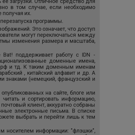
 ее загрузки. Отличное средство для
зно в том случае, если необходимо
 получая их.
з перезапуска программы.
ображений. Это означает, что доступ
ователи могут переключаться между
тмы изменения размера и масштаба,
e Bat! поддерживает работу с IDN -
рнационализованные доменные имена,
а.рф и тд. К таким доменным именам
рабский , китайский алфавит и др. А
и знаками (немецкий, французский и
 опубликованных на сайте, блоге или
 читать и сортировать информацию,
 почтовый клиент, аккуратно собраны
ычные электронные письма. В списке
можете выбрать и перейти лишь к тем
м носителем информации: "флэшки",