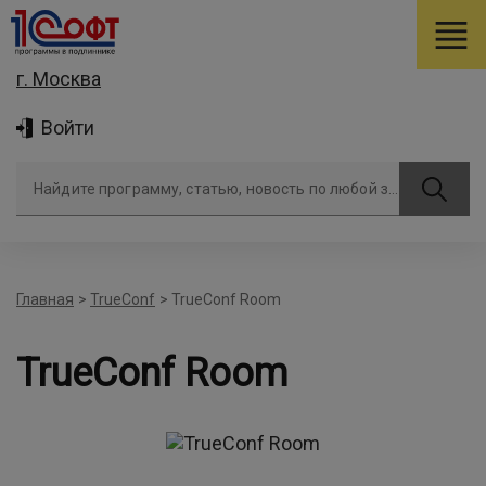
г. Москва
Войти
Найдите программу, статью, новость по любой задаче
Главная
>
TrueConf
>
TrueConf Room
TrueConf Room