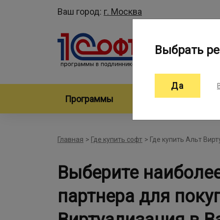
Ваш город:
г. Москва
Выбрать ре
Да
Программы
Произво
Главная
>
Где купить софт
>
Где купить Альт Вир
Выберите наиболе
партнера для поку