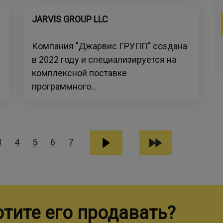
JARVIS GROUP LLC
Компания "Джарвис ГРУПП" создана
в 2022 году и специализируется на
комплексной поставке
программного...
3
4
5
6
7
отите его продавать?