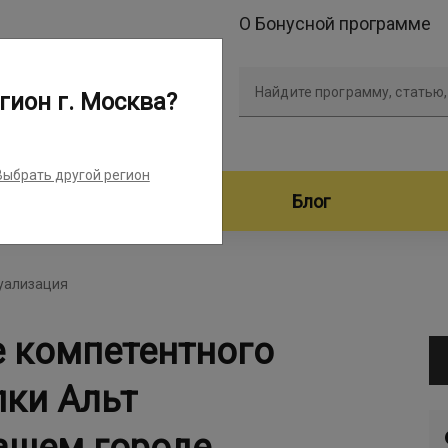
О Бонусной программе
Найдите программу, статью,
гион г. Москва?
Выбрать другой регион
дители программ
Блог
туализация
е компетентного
пки Альт