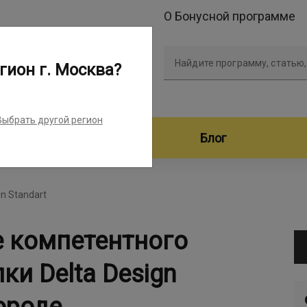
О Бонусной программе
Найдите программу, статью,
гион г. Москва?
Выбрать другой регион
дители программ
Блог
gn Standart
е компетентного
ки Delta Design