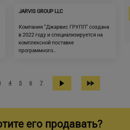
JARVIS GROUP LLC
Компания "Джарвис ГРУПП" создана
в 2022 году и специализируется на
комплексной поставке
программного...
3
4
5
6
7
отите его продавать?