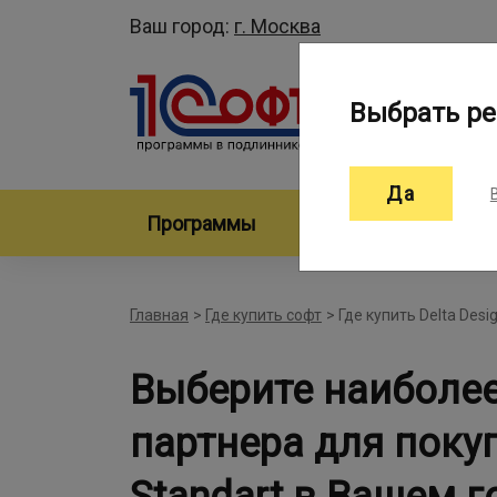
Ваш город:
г. Москва
Выбрать ре
Да
Программы
Произво
Главная
>
Где купить софт
>
Где купить Delta Desi
Выберите наиболе
партнера для покуп