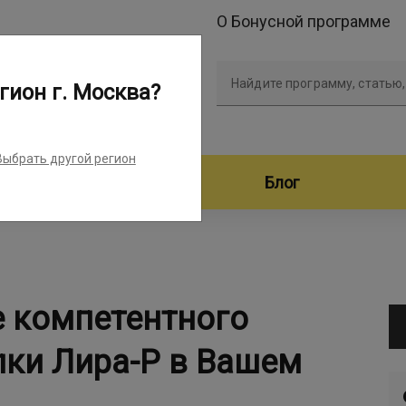
О Бонусной программе
Найдите программу, статью,
гион г. Москва?
Выбрать другой регион
дители программ
Блог
е компетентного
пки Лира-Р в Вашем