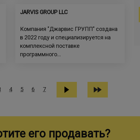
JARVIS GROUP LLC
Компания "Джарвис ГРУПП" создана
в 2022 году и специализируется на
комплексной поставке
программного...
3
4
5
6
7
отите его продавать?