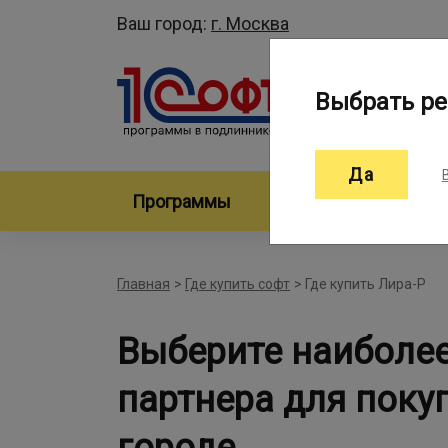
Ваш город:
г. Москва
Выбрать ре
Да
Программы
Произво
Главная
>
Где купить софт
>
Где купить Лира-Р
Выберите наиболе
партнера для поку