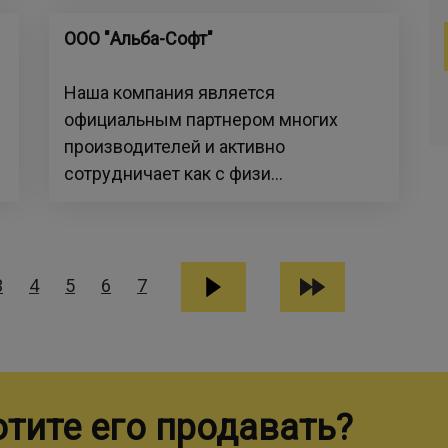
ООО "Альба-Софт"
Наша компания является
официальным партнером многих
производителей и активно
сотрудничает как с физи...
3
4
5
6
7
отите его продавать?