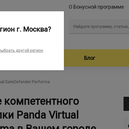
О Бонусной программе
Найдите программу, статью,
гион г. Москва?
Выбрать другой регион
дители программ
Блог
tual GateDefender Performa
е компетентного
ки Panda Virtual