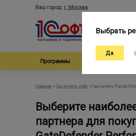
Ваш город:
г. Москва
Выбрать ре
Да
Программы
Произво
Главная
>
Где купить софт
>
Где купить Panda Vir
Выберите наиболе
партнера для покуп