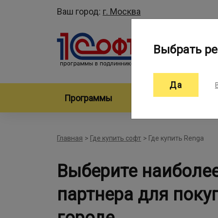
Ваш город:
г. Москва
Выбрать ре
Да
Программы
Произво
Главная
>
Где купить софт
>
Где купить Renga
Выберите наиболе
партнера для поку