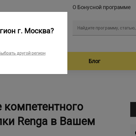
О Бонусной программе
Найдите программу, статью,
гион г. Москва?
Выбрать другой регион
дители программ
Блог
е компетентного
пки Renga в Вашем