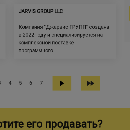
JARVIS GROUP LLC
Компания "Джарвис ГРУПП" создана
в 2022 году и специализируется на
комплексной поставке
программного...
3
4
5
6
7
отите его продавать?