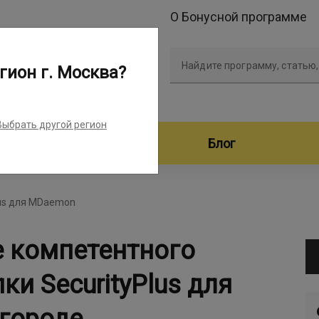
О Бонусной программе
Найдите программу, статью,
гион г. Москва?
Выбрать другой регион
дители программ
Блог
lus для MDaemon
е компетентного
ки SecurityPlus для