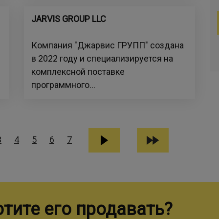
JARVIS GROUP LLC
Компания "Джарвис ГРУПП" создана
в 2022 году и специализируется на
комплексной поставке
программного...
3
4
5
6
7
отите его продавать?