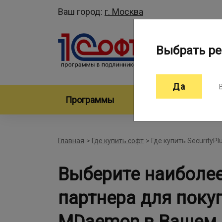
Ваш город:
г. Москва
Выбрать ре
Да
Программы
Произво
Главная
>
Где купить софт
>
Где купить SecurityP
Выберите наиболе
партнера для покуп