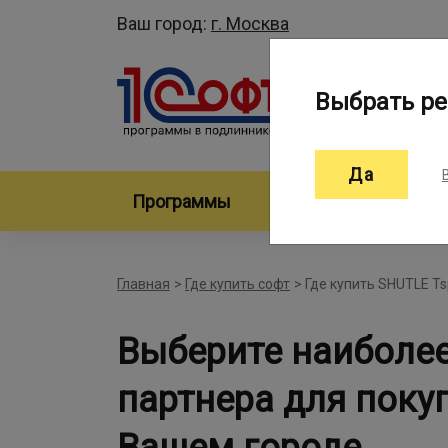
Ваш город:
г. Москва
Выбрать ре
Да
Программы
Произво
Главная
>
Где купить софт
>
Где купить SHUTLE Ts
Выберите наиболе
партнера для покуп