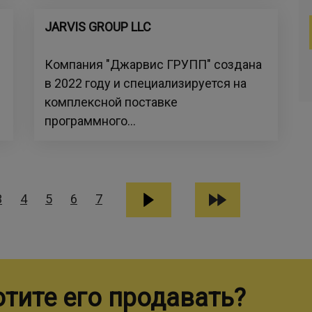
JARVIS GROUP LLC
Компания "Джарвис ГРУПП" создана
в 2022 году и специализируется на
комплексной поставке
программного...
3
4
5
6
7
отите его продавать?