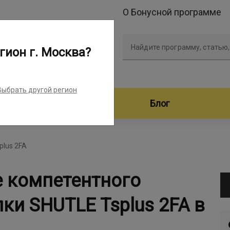
О Бонусной программе
Найдите программу, статью,
гион г. Москва?
Выбрать другой регион
дители программ
Блог
plus 2FA
е компетентного
ки SHUTLE Tsplus 2FA в