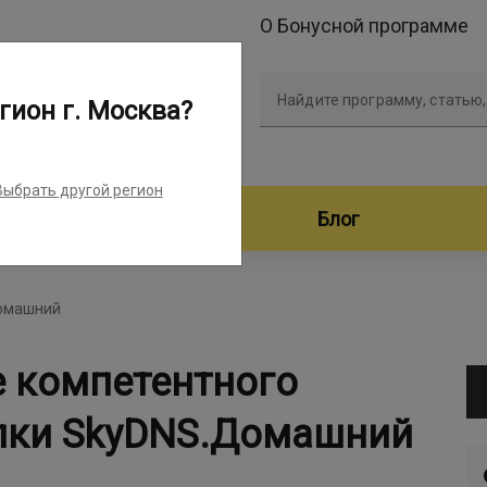
О Бонусной программе
Найдите программу, статью,
гион г. Москва?
Выбрать другой регион
дители программ
Блог
Домашний
е компетентного
упки SkyDNS.Домашний