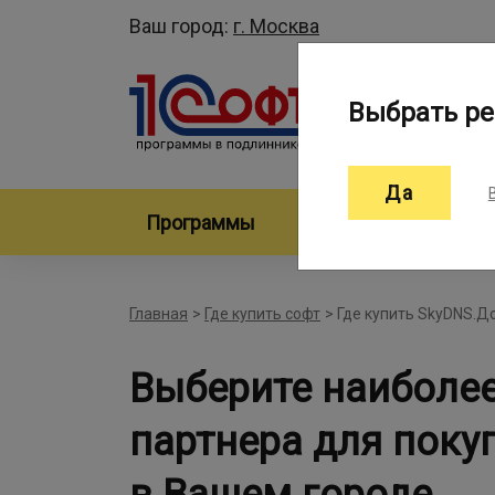
Ваш город:
г. Москва
Выбрать ре
Да
Программы
Произво
Главная
>
Где купить софт
>
Где купить SkyDNS.
Выберите наиболе
партнера для пок