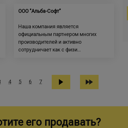
ООО "Альба-Софт"
Наша компания является
официальным партнером многих
производителей и активно
сотрудничает как с физи...
3
4
5
6
7
отите его продавать?