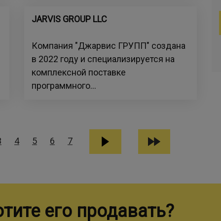
JARVIS GROUP LLC
Компания "Джарвис ГРУПП" создана
в 2022 году и специализируется на
комплексной поставке
программного...
3
4
5
6
7
отите его продавать?