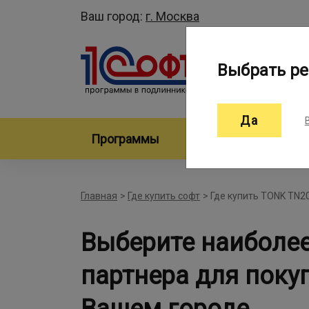
Ваш город:
г. Москва
Выбрать ре
Да
Программы
Произво
Главная
>
Где купить софт
>
Где купить TONK TN2
Выберите наиболе
партнера для поку