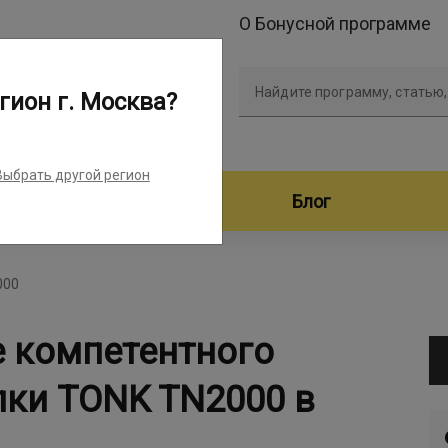
О Бонусной программе
Найдите программу, статью,
гион г. Москва?
Выбрать другой регион
дители программ
Блог
000
е компетентного
пки TONK TN2000 в