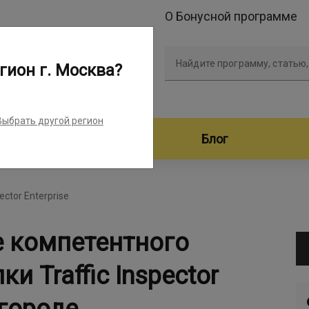
О Бонусной программе
Найдите программу, статью,
гион г. Москва?
Выбрать другой регион
дители программ
Блог
pector Enterprise
е компетентного
и Traffic Inspector