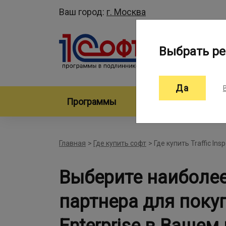
Ваш город:
г. Москва
Выбрать ре
Да
Программы
Произво
Главная
>
Где купить софт
>
Где купить Traffic Ins
Выберите наиболе
партнера для покупк