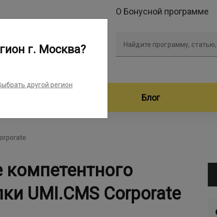
О Бонусной программе
Найдите программу, статью,
гион г. Москва?
Выбрать другой регион
дители программ
Блог
orporate
е компетентного
пки UMI.CMS Corporate