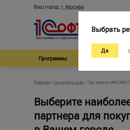
Ваш город:
г. Москва
Выбрать ре
Да
Программы
Произво
Главная
>
Где купить софт
>
Где купить UMI.CMS C
Выберите наиболе
партнера для поку