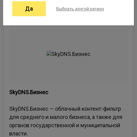
ежедневно операторами и автом...
Да
Выбрать другой регион
SkyDNS.Бизнес
SkyDNS.Бизнес — облачный контент-фильтр
для среднего и малого бизнеса, а также для
органов государственной и муниципальной
власти.