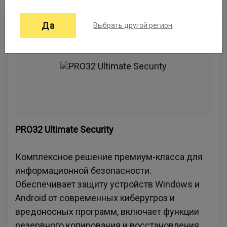
Да
Выбрать другой регион
PRO32 Ultimate Security
Комплексное решение премиум-класса для
информационной безопасности.
Обеспечивает защиту устройств Windows и
Android от современных киберугроз и
вредоносных программ, включает функции
резервного копирования и восстановления