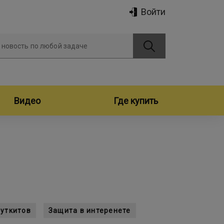
Войти
 новость по любой задаче
Видео
Где купить
руткитов
Защита в интеренете