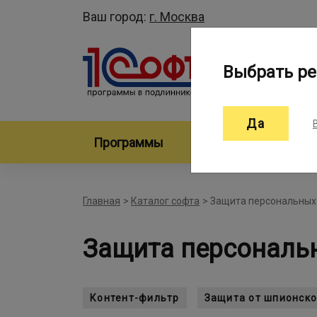
Ваш город:
г. Москва
Выбрать ре
Да
Программы
Произво
Главная
>
Каталог софта
>
Защита персональных
Защита персональ
Контент-фильтр
Защита от шпионско