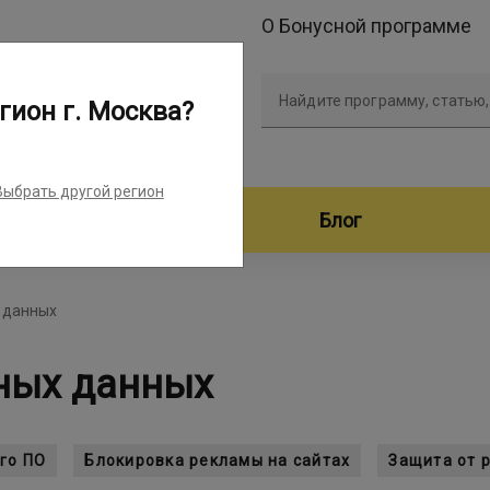
О Бонусной программе
Найдите программу, статью,
гион г. Москва?
Выбрать другой регион
дители программ
Блог
 данных
ных данных
го ПО
Блокировка рекламы на сайтах
Защита от 