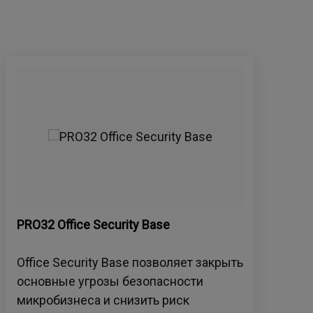
PRO32 Office Security Base
Pro
Office Security Base позволяет закрыть
Защ
основные угрозы безопасности
киб
микробизнеса и снизить риск
и ф