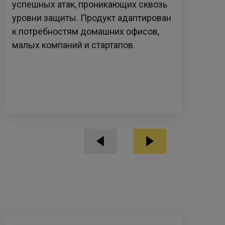
успешных атак, проникающих сквозь
без
уровни защиты. Продукт адаптирован
раб
к потребностям домашних офисов,
к н
малых компаний и стартапов.
фун
вос
пот