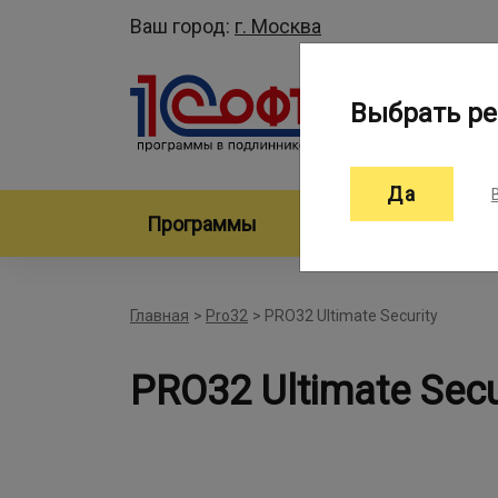
Ваш город:
г. Москва
Выбрать ре
Да
Программы
Произво
Главная
>
Pro32
>
PRO32 Ultimate Security
PRO32 Ultimate Secu