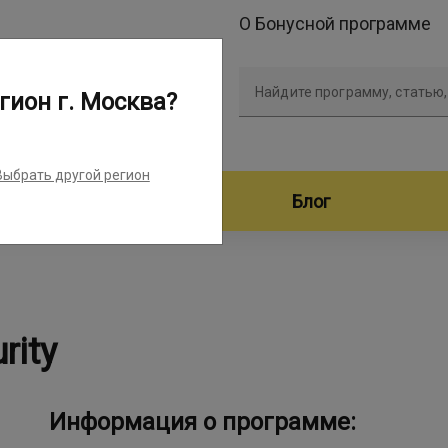
О Бонусной программе
Найдите программу, статью,
гион г. Москва?
Выбрать другой регион
дители программ
Блог
rity
Информация о программе: