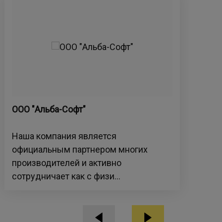
ООО "Альба-Софт"
IQ 
Наша компания является
IQs
официальным партнером многих
пол
производителей и активно
Рос
сотрудничает как с физи...