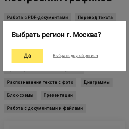
Работа с PDF-документами
Перевод текста
Работа с таблицами
Выбрать регион г. Москва?
Документооборот и файлообменники
Да
Выбрать другой регион
Сравнение документов
Архивирование и сжатие данных
Распознавания текста с фото
Диаграммы
Блок-схемы
Презентации
Работа с документами и файлами