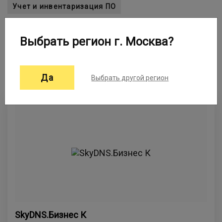
Учет и инвентаризация ПО
Удаленный доступ к рабочему столу
Выбрать регион г. Москва?
Управление ИТ-инфраструктурой
Администрирование ПО
Хостинг сервера
Да
Выбрать другой регион
SkyDNS.Бизнес К