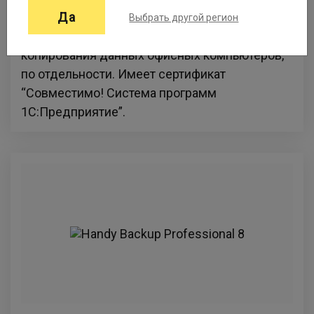
Handy Backup Office Expert 8 предлагает
Да
Выбрать другой регион
оптимальный функционал для резервного
копирования данных офисных компьютеров,
по отдельности. Имеет сертификат
“Совместимо! Система программ
1С:Предприятие”.