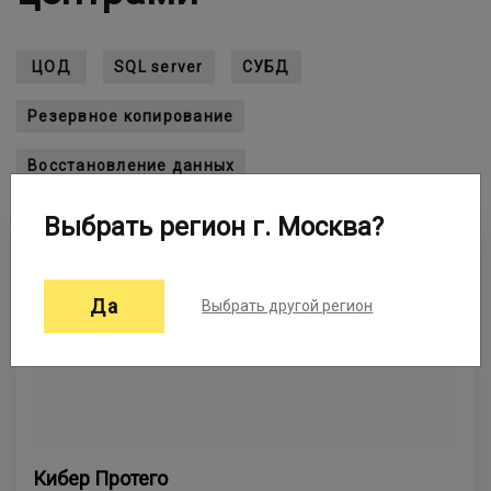
ЦОД
SQL server
СУБД
Резервное копирование
Восстановление данных
Выбрать регион г. Москва?
Да
Выбрать другой регион
Кибер Протего