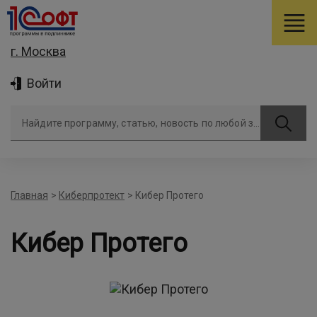
г. Москва
Войти
Найдите программу, статью, новость по любой задаче
Главная
>
Киберпротект
>
Кибер Протего
Кибер Протего